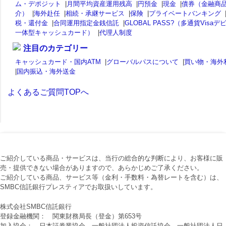
ム・デポジット
|
月間平均資産運用残高
|
円預金
|
現金
|
債券（金融商
介）
|
海外赴任
|
相続・承継サービス
|
保険
|
プライベートバンキング
税・還付金
|
合同運用指定金銭信託
|
GLOBAL PASS?（多通貨Visaデ
一体型キャッシュカード）
|
代理人制度
注目のカテゴリー
キャッシュカード・国内ATM
|
グローバルパスについて
|
買い物・海外
|
国内振込・海外送金
よくあるご質問TOPへ
ご紹介している商品・サービスは、当行の総合的な判断により、お客様に販
売・提供できない場合がありますので、あらかじめご了承ください。
ご紹介している商品、サービス等（金利・手数料・為替レートを含む）は、
SMBC信託銀行プレスティアでお取扱いしています。
株式会社SMBC信託銀行
登録金融機関： 関東財務局長（登金）第653号
加入協会： 日本証券業協会、一般社団法人投資信託協会、一般社団法人日