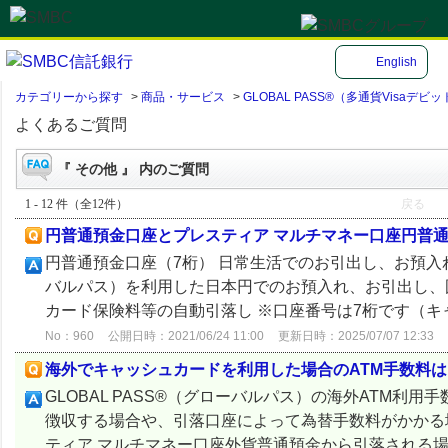
English
カテゴリーから探す
>
商品・サービス
>
GLOBAL PASS®（多通貨Visa
よくあるご質問
『 その他 』 内のご質問
1 - 12 件（全12件）
戻る
円普通預金口座とプレスティア マルチマネー口座円普
円普通預金口座（7桁） 日常生活でのお引出し、お預入れの
バルパス）を利用した日本円でのお預入れ、お引出し、
カード保険料等の自動引落し ※口座番号は7桁です（キャ
No：960
公開日時：2021/06/24 11:00
更新日時：2025/07/07 12:33
海外でキャッシュカードを利用した場合のATM手数料
GLOBAL PASS®（グローバルパス）の海外ATM利
徴収する場合や、引落口座によって為替手数料がかかる
ティア マルチマネー口座外貨普通預金から引落される場合