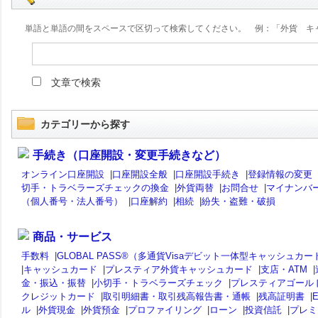
単語と単語の間をスペースで区切って検索してください。 例：「外貨 キ
文章で検索
カテゴリーから探す
手続き（口座開設・変更手続きなど）
オンライン口座開設
|
口座開設全般
|
口座開設手続き
|
登録情報の変更
切手・トラベラーズチェックの換金
|
外貨両替
|
お問合せ
|
マイナンバ
（個人番号・法人番号）
|
口座解約
|
相続
|
紛失・盗難・破損
商品・サービス
手数料
|
GLOBAL PASS®（多通貨Visaデビット一体型キャッシュカー
|
キャッシュカード
|
プレスティア外貨キャッシュカード
|
支店・ATM
|
金・振込・振替
|
小切手・トラベラーズチェック
|
プレスティアゴール
クレジットカード
|
取引明細書・取引残高報告書・通帳
|
残高証明書
|
ル
|
外貨現金
|
外貨預金
|
プロファイリング
|
ローン
|
投資信託
|
プレミ