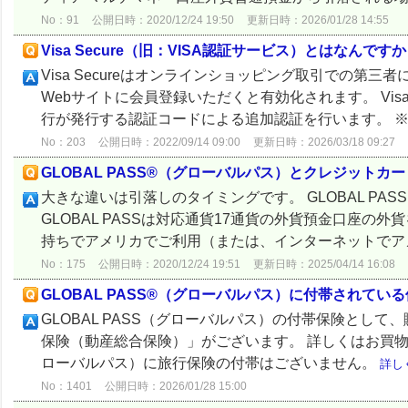
No：91
公開日時：2020/12/24 19:50
更新日時：2026/01/28 14:55
Visa Secure（旧：VISA認証サービス）とはなんです
Visa Secureはオンラインショッピング取引での第三者
Webサイトに会員登録いただくと有効化されます。 Vis
行が発行する認証コードによる追加認証を行います。 ※.
No：203
公開日時：2022/09/14 09:00
更新日時：2026/03/18 09:27
GLOBAL PASS®（グローバルパス）とクレジット
大きな違いは引落しのタイミングです。 GLOBAL PA
GLOBAL PASSは対応通貨17通貨の外貨預金口座
持ちでアメリカでご利用（または、インターネットでアメ
No：175
公開日時：2020/12/24 19:51
更新日時：2025/04/14 16:08
GLOBAL PASS®（グローバルパス）に付帯されて
GLOBAL PASS（グローバルパス）の付帯保険とし
保険（動産総合保険）」がございます。 詳しくはお買物安
ローバルパス）に旅行保険の付帯はございません。
詳し
No：1401
公開日時：2026/01/28 15:00