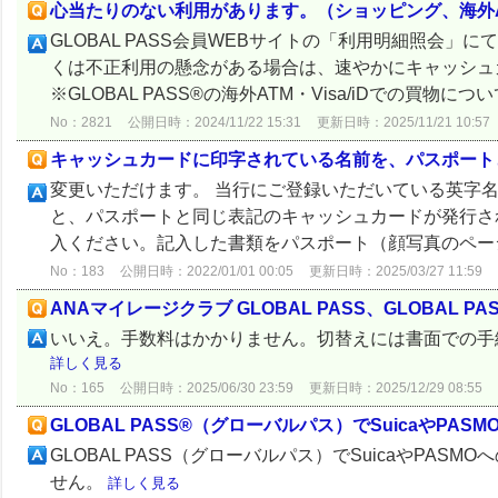
心当たりのない利用があります。（ショッピング、海外
GLOBAL PASS会員WEBサイトの「利用明細照会
くは不正利用の懸念がある場合は、速やかにキャッシュ
※GLOBAL PASS®の海外ATM・Visa/iDでの買物につ
No：2821
公開日時：2024/11/22 15:31
更新日時：2025/11/21 10:57
キャッシュカードに印字されている名前を、パスポート
変更いただけます。 当行にご登録いただいている英字
と、パスポートと同じ表記のキャッシュカードが発行さ
入ください。記入した書類をパスポート（顔写真のページ
No：183
公開日時：2022/01/01 00:05
更新日時：2025/03/27 11:59
ANAマイレージクラブ GLOBAL PASS、GLOBAL
いいえ。手数料はかかりません。切替えには書面での手
詳しく見る
No：165
公開日時：2025/06/30 23:59
更新日時：2025/12/29 08:55
GLOBAL PASS®（グローバルパス）でSuicaやPA
GLOBAL PASS（グローバルパス）でSuicaやPA
せん。
詳しく見る