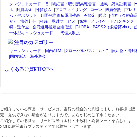
クレジットカード
|
取引明細書・取引残高報告書・通帳
|
残高証明書
|
ル
|
外貨現金
|
外貨預金
|
プロファイリング
|
ローン
|
投資信託
|
プレミ
ム・デポジット
|
月間平均資産運用残高
|
円預金
|
現金
|
債券（金融商
介）
|
海外赴任
|
相続・承継サービス
|
保険
|
プライベートバンキング
税・還付金
|
合同運用指定金銭信託
|
GLOBAL PASS?（多通貨Visaデ
一体型キャッシュカード）
|
代理人制度
注目のカテゴリー
キャッシュカード・国内ATM
|
グローバルパスについて
|
買い物・海外
|
国内振込・海外送金
よくあるご質問TOPへ
ご紹介している商品・サービスは、当行の総合的な判断により、お客様に販
売・提供できない場合がありますので、あらかじめご了承ください。
ご紹介している商品、サービス等（金利・手数料・為替レートを含む）は、
SMBC信託銀行プレスティアでお取扱いしています。