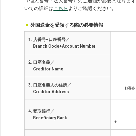
（個人番号・法人番号）のご通知が必要となります
いての詳細は
こちら
よりご確認ください。
外国送金を受領する際の必要情報
1.
店番号+口座番号／
Branch Code+Account Number
2.
口座名義／
Creditor Name
3.
口座名義人の住所／
お客さ
Creditor Address
4.
受取銀行／
Beneficiary Bank
※