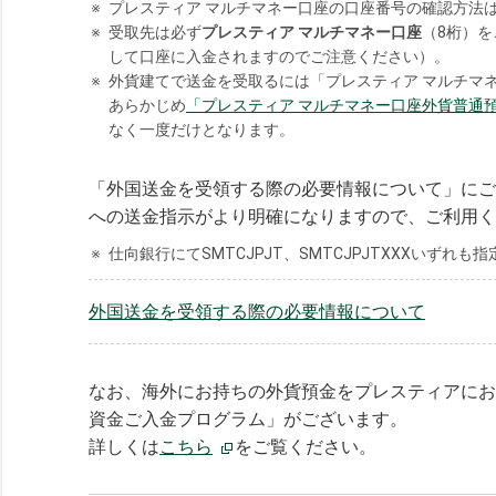
※
プレスティア マルチマネー口座の口座番号の確認方法
※
受取先は必ず
プレスティア マルチマネー口座
（8桁）
して口座に入金されますのでご注意ください）。
※
外貨建てで送金を受取るには「プレスティア マルチマ
あらかじめ
「プレスティア マルチマネー口座外貨普通
なく一度だけとなります。
「外国送金を受領する際の必要情報について」にご
への送金指示がより明確になりますので、ご利用く
※
仕向銀行にてSMTCJPJT、SMTCJPJTXXXいず
外国送金を受領する際の必要情報について
なお、海外にお持ちの外貨預金をプレスティアにお
資金ご入金プログラム」がございます。
詳しくは
こちら
をご覧ください。