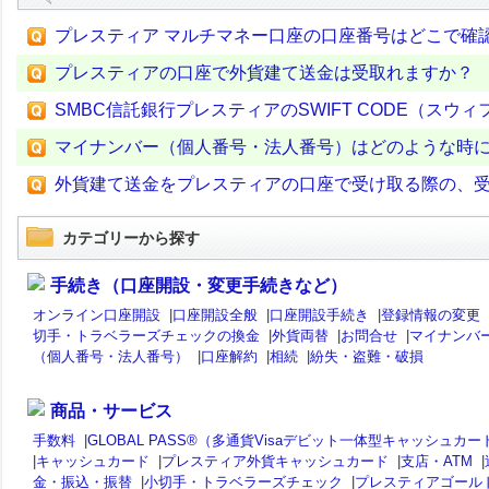
プレスティア マルチマネー口座の口座番号はどこで確
プレスティアの口座で外貨建て送金は受取れますか？
SMBC信託銀行プレスティアのSWIFT CODE（スウ
マイナンバー（個人番号・法人番号）はどのような時
外貨建て送金をプレスティアの口座で受け取る際の、
カテゴリーから探す
手続き（口座開設・変更手続きなど）
オンライン口座開設
|
口座開設全般
|
口座開設手続き
|
登録情報の変更
切手・トラベラーズチェックの換金
|
外貨両替
|
お問合せ
|
マイナンバ
（個人番号・法人番号）
|
口座解約
|
相続
|
紛失・盗難・破損
商品・サービス
手数料
|
GLOBAL PASS®（多通貨Visaデビット一体型キャッシュカー
|
キャッシュカード
|
プレスティア外貨キャッシュカード
|
支店・ATM
|
金・振込・振替
|
小切手・トラベラーズチェック
|
プレスティアゴール