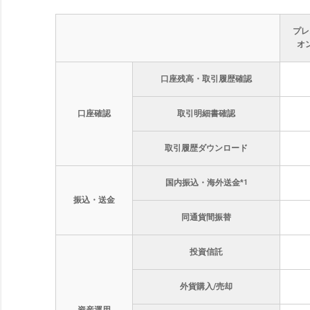
プレ
オ
口座残高・取引履歴確認
口座確認
取引明細書確認
取引履歴ダウンロード
国内振込・海外送金
*1
振込・送金
同通貨間振替
投資信託
外貨購入/売却