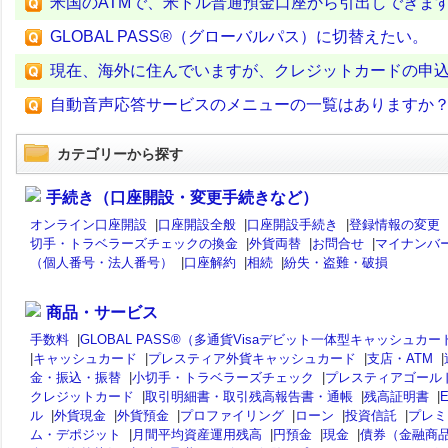
米国のATMで、米ドル普通預金口座から引出しできま
GLOBAL PASS®（グローバルパス）に切替えたい。
現在、海外に住んでいますが、クレジットカードの申
自動音声応答サービスのメニューの一覧はありますか
カテゴリーから探す
手続き（口座開設・変更手続きなど）
オンライン口座開設
|
口座開設全般
|
口座開設手続き
|
登録情報の変更
切手・トラベラーズチェックの換金
|
外貨両替
|
お問合せ
|
マイナンバ
（個人番号・法人番号）
|
口座解約
|
相続
|
紛失・盗難・破損
商品・サービス
手数料
|
GLOBAL PASS®（多通貨Visaデビット一体型キャッシュカー
|
キャッシュカード
|
プレスティア外貨キャッシュカード
|
支店・ATM
|
金・振込・振替
|
小切手・トラベラーズチェック
|
プレスティアゴール
クレジットカード
|
取引明細書・取引残高報告書・通帳
|
残高証明書
|
ル
|
外貨現金
|
外貨預金
|
プロファイリング
|
ローン
|
投資信託
|
プレミ
ム・デポジット
|
月間平均資産運用残高
|
円預金
|
現金
|
債券（金融商