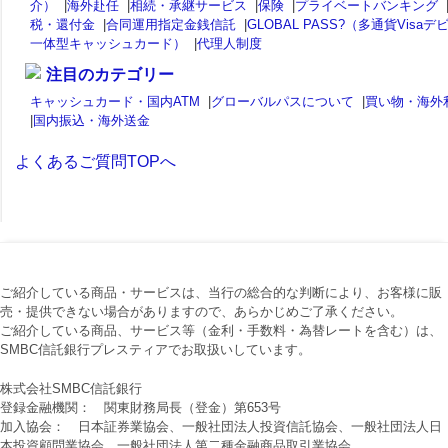
介）
|
海外赴任
|
相続・承継サービス
|
保険
|
プライベートバンキング
税・還付金
|
合同運用指定金銭信託
|
GLOBAL PASS?（多通貨Visaデ
一体型キャッシュカード）
|
代理人制度
注目のカテゴリー
キャッシュカード・国内ATM
|
グローバルパスについて
|
買い物・海外
|
国内振込・海外送金
よくあるご質問TOPへ
ご紹介している商品・サービスは、当行の総合的な判断により、お客様に販
売・提供できない場合がありますので、あらかじめご了承ください。
ご紹介している商品、サービス等（金利・手数料・為替レートを含む）は、
SMBC信託銀行プレスティアでお取扱いしています。
株式会社SMBC信託銀行
登録金融機関： 関東財務局長（登金）第653号
加入協会： 日本証券業協会、一般社団法人投資信託協会、一般社団法人日
本投資顧問業協会、一般社団法人第二種金融商品取引業協会