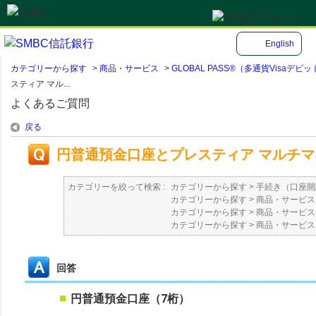
English
カテゴリーから探す
>
商品・サービス
>
GLOBAL PASS®（多通貨Visa
スティア マル...
よくあるご質問
戻る
円普通預金口座とプレスティア マルチ
カテゴリーを絞って検索 :
カテゴリーから探す
>
手続き（口座開
カテゴリーから探す
>
商品・サービス
カテゴリーから探す
>
商品・サービス
カテゴリーから探す
>
商品・サービス
回答
円普通預金口座（7桁）