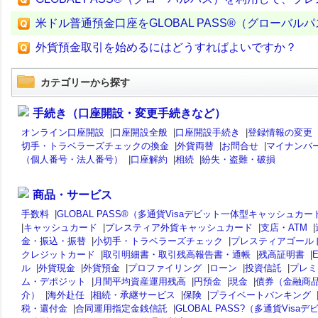
米ドル普通預金口座をGLOBAL PASS®（グローバ
外貨預金取引を始めるにはどうすればよいですか？
カテゴリーから探す
手続き（口座開設・変更手続きなど）
オンライン口座開設
|
口座開設全般
|
口座開設手続き
|
登録情報の変更
切手・トラベラーズチェックの換金
|
外貨両替
|
お問合せ
|
マイナンバ
（個人番号・法人番号）
|
口座解約
|
相続
|
紛失・盗難・破損
商品・サービス
手数料
|
GLOBAL PASS®（多通貨Visaデビット一体型キャッシュカー
|
キャッシュカード
|
プレスティア外貨キャッシュカード
|
支店・ATM
|
金・振込・振替
|
小切手・トラベラーズチェック
|
プレスティアゴール
クレジットカード
|
取引明細書・取引残高報告書・通帳
|
残高証明書
|
ル
|
外貨現金
|
外貨預金
|
プロファイリング
|
ローン
|
投資信託
|
プレミ
ム・デポジット
|
月間平均資産運用残高
|
円預金
|
現金
|
債券（金融商
介）
|
海外赴任
|
相続・承継サービス
|
保険
|
プライベートバンキング
税・還付金
|
合同運用指定金銭信託
|
GLOBAL PASS?（多通貨Visaデ