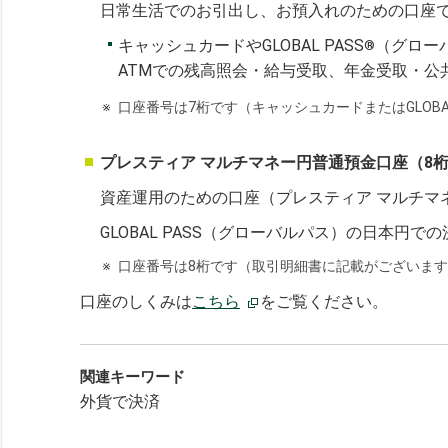
日常生活でのお引出し、お預入れのための口座
キャッシュカードやGLOBAL PASS
（グロー
®
ATMでの残高照会・給与受取、年金受取・公
※
口座番号は7桁です（キャッシュカードまたはGLOBA
プレスティア マルチマネー円普通預金口座（8
資産運用のための口座（プレスティア マルチマ
GLOBAL PASS（グローバルパス）の日本円
※
口座番号は8桁です（取引明細書に記載がございま
口座のしくみは
こちら
をご覧ください。
関連キーワード
外貨で決済