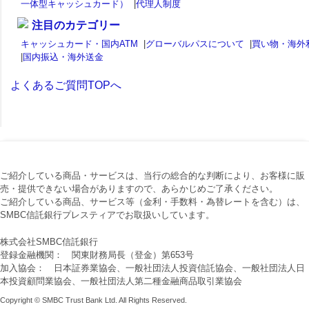
一体型キャッシュカード）
|
代理人制度
注目のカテゴリー
キャッシュカード・国内ATM
|
グローバルパスについて
|
買い物・海外
|
国内振込・海外送金
よくあるご質問TOPへ
ご紹介している商品・サービスは、当行の総合的な判断により、お客様に販
売・提供できない場合がありますので、あらかじめご了承ください。
ご紹介している商品、サービス等（金利・手数料・為替レートを含む）は、
SMBC信託銀行プレスティアでお取扱いしています。
株式会社SMBC信託銀行
登録金融機関： 関東財務局長（登金）第653号
加入協会： 日本証券業協会、一般社団法人投資信託協会、一般社団法人日
本投資顧問業協会、一般社団法人第二種金融商品取引業協会
Copyright © SMBC Trust Bank Ltd. All Rights Reserved.