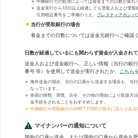
※
中継銀行での処理によっては着金までの日数が変わ
※
送金実行から10日以上経過しても受取人および受
引用暗証番号をご準備のうえ、
プレスティアホン バ
当行が受取銀行の場合
着金までの日数については送金元銀行へご確認
日数が経過しているにも関わらず資金が入金されて
送金人および送金銀行へ、正しい情報（当行の銀行名 / SWIFT
番号 等）を使用して送金が実行されたか、
こちら
※
海外送金の場合、当行の口座から送金する場合も、当行
なっています。
※
各国の情勢、習慣、法令、その他の理由により取扱方法
金手続をされることをおすすめします。
※
中継銀行や受取銀行のSWIFT CODEの指示に誤り
マイナンバーの通知について
国外の口座へ送金、または国外の口座から資金を受