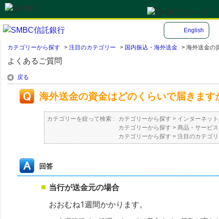
English
カテゴリーから探す
>
注目のカテゴリー
>
国内振込・海外送金
>
海外送金の
よくあるご質問
戻る
海外送金の資金はどのくらいで届きます
カテゴリーを絞って検索 :
カテゴリーから探す
>
インターネット
カテゴリーから探す
>
商品・サービス
カテゴリーから探す
>
注目のカテゴリ
回答
当行が送金元の場合
おおむね1週間かかります。