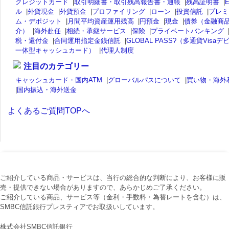
クレジットカード
|
取引明細書・取引残高報告書・通帳
|
残高証明書
|
ル
|
外貨現金
|
外貨預金
|
プロファイリング
|
ローン
|
投資信託
|
プレミ
ム・デポジット
|
月間平均資産運用残高
|
円預金
|
現金
|
債券（金融商
介）
|
海外赴任
|
相続・承継サービス
|
保険
|
プライベートバンキング
税・還付金
|
合同運用指定金銭信託
|
GLOBAL PASS?（多通貨Visaデ
一体型キャッシュカード）
|
代理人制度
注目のカテゴリー
キャッシュカード・国内ATM
|
グローバルパスについて
|
買い物・海外
|
国内振込・海外送金
よくあるご質問TOPへ
ご紹介している商品・サービスは、当行の総合的な判断により、お客様に販
売・提供できない場合がありますので、あらかじめご了承ください。
ご紹介している商品、サービス等（金利・手数料・為替レートを含む）は、
SMBC信託銀行プレスティアでお取扱いしています。
株式会社SMBC信託銀行