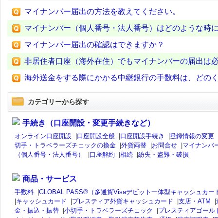
マイナンバー届出の方法を教えてください。
マイナンバー（個人番号・法人番号）はどのような時
マイナンバー届出の確認はできますか？
非居住者口座（海外在住）でもマイナンバーの届出は
海外送金をする際にかかる中継銀行の手数料は、どの
カテゴリーから探す
手続き（口座開設・変更手続きなど）
オンライン口座開設
|
口座開設全般
|
口座開設手続き
|
登録情報の変更
切手・トラベラーズチェックの換金
|
外貨両替
|
お問合せ
|
マイナンバ
（個人番号・法人番号）
|
口座解約
|
相続
|
紛失・盗難・破損
商品・サービス
手数料
|
GLOBAL PASS®（多通貨Visaデビット一体型キャッシュカー
|
キャッシュカード
|
プレスティア外貨キャッシュカード
|
支店・ATM
|
金・振込・振替
|
小切手・トラベラーズチェック
|
プレスティアゴール