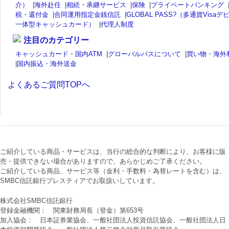
介）
|
海外赴任
|
相続・承継サービス
|
保険
|
プライベートバンキング
税・還付金
|
合同運用指定金銭信託
|
GLOBAL PASS?（多通貨Visaデ
一体型キャッシュカード）
|
代理人制度
注目のカテゴリー
キャッシュカード・国内ATM
|
グローバルパスについて
|
買い物・海外
|
国内振込・海外送金
よくあるご質問TOPへ
ご紹介している商品・サービスは、当行の総合的な判断により、お客様に販
売・提供できない場合がありますので、あらかじめご了承ください。
ご紹介している商品、サービス等（金利・手数料・為替レートを含む）は、
SMBC信託銀行プレスティアでお取扱いしています。
株式会社SMBC信託銀行
登録金融機関： 関東財務局長（登金）第653号
加入協会： 日本証券業協会、一般社団法人投資信託協会、一般社団法人日