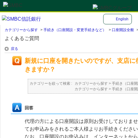
English
カテゴリーから探す
>
手続き（口座開設・変更手続きなど）
>
口座開設全般
よくあるご質問
戻る
新規に口座を開きたいのですが、支店に
きますか？
カテゴリーを絞って検索 :
カテゴリーから探す
>
手続き（口座開
カテゴリーから探す
>
手続き（口座開
回答
代理の方による口座開設は原則お受けしておりませ
てお申込みをされるご本人様よりお手続きください
なお、口座開設のお申込みは、インターネットから