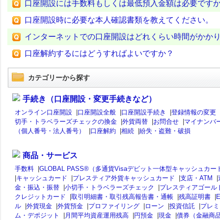
口座開設には手数料もしくは最低預入金額は必要です
口座開設時に必要な本人確認書類を教えてください。
インターネットでの口座開設はどれくらい時間がかか
口座解約するにはどうすればよいですか？
カテゴリーから探す
手続き（口座開設・変更手続きなど）
オンライン口座開設
|
口座開設全般
|
口座開設手続き
|
登録情報の変更
切手・トラベラーズチェックの換金
|
外貨両替
|
お問合せ
|
マイナンバ
（個人番号・法人番号）
|
口座解約
|
相続
|
紛失・盗難・破損
商品・サービス
手数料
|
GLOBAL PASS®（多通貨Visaデビット一体型キャッシュカー
|
キャッシュカード
|
プレスティア外貨キャッシュカード
|
支店・ATM
|
金・振込・振替
|
小切手・トラベラーズチェック
|
プレスティアゴール
クレジットカード
|
取引明細書・取引残高報告書・通帳
|
残高証明書
|
ル
|
外貨現金
|
外貨預金
|
プロファイリング
|
ローン
|
投資信託
|
プレミ
ム・デポジット
|
月間平均資産運用残高
|
円預金
|
現金
|
債券（金融商