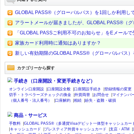
GLOBAL PASS®（グローバルパス）を1回しか利
アラートメールが届きましたが、GLOBAL PASS®
「GLOBAL PASSご利用不可のお知らせ」をEメール
家族カード利用時に通知はありますか？
新しい有効期限のGLOBAL PASS®（グローバルパ
カテゴリーから探す
手続き（口座開設・変更手続きなど）
オンライン口座開設
|
口座開設全般
|
口座開設手続き
|
登録情報の変更
切手・トラベラーズチェックの換金
|
外貨両替
|
お問合せ
|
マイナンバ
（個人番号・法人番号）
|
口座解約
|
相続
|
紛失・盗難・破損
商品・サービス
手数料
|
GLOBAL PASS®（多通貨Visaデビット一体型キャッシュカー
|
キャッシュカード
|
プレスティア外貨キャッシュカード
|
支店・ATM
|