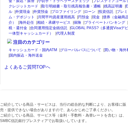
金・振込・振替
|
小切手・トラベラーズチェック
|
プレスティアゴール
クレジットカード
|
取引明細書・取引残高報告書・通帳
|
残高証明書
|
ル
|
外貨現金
|
外貨預金
|
プロファイリング
|
ローン
|
投資信託
|
プレミ
ム・デポジット
|
月間平均資産運用残高
|
円預金
|
現金
|
債券（金融商
介）
|
海外赴任
|
相続・承継サービス
|
保険
|
プライベートバンキング
税・還付金
|
合同運用指定金銭信託
|
GLOBAL PASS?（多通貨Visaデ
一体型キャッシュカード）
|
代理人制度
注目のカテゴリー
キャッシュカード・国内ATM
|
グローバルパスについて
|
買い物・海外
|
国内振込・海外送金
よくあるご質問TOPへ
ご紹介している商品・サービスは、当行の総合的な判断により、お客様に販
売・提供できない場合がありますので、あらかじめご了承ください。
ご紹介している商品、サービス等（金利・手数料・為替レートを含む）は、
SMBC信託銀行プレスティアでお取扱いしています。