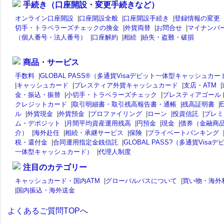
手続き（口座開設・変更手続きなど）
オンライン口座開設
|
口座開設全般
|
口座開設手続き
|
登録情報の変更
切手・トラベラーズチェックの換金
|
外貨両替
|
お問合せ
|
マイナンバ
（個人番号・法人番号）
|
口座解約
|
相続
|
紛失・盗難・破損
商品・サービス
手数料
|
GLOBAL PASS®（多通貨Visaデビット一体型キャッシュカー
|
キャッシュカード
|
プレスティア外貨キャッシュカード
|
支店・ATM
|
金・振込・振替
|
小切手・トラベラーズチェック
|
プレスティアゴール
クレジットカード
|
取引明細書・取引残高報告書・通帳
|
残高証明書
|
ル
|
外貨現金
|
外貨預金
|
プロファイリング
|
ローン
|
投資信託
|
プレミ
ム・デポジット
|
月間平均資産運用残高
|
円預金
|
現金
|
債券（金融商
介）
|
海外赴任
|
相続・承継サービス
|
保険
|
プライベートバンキング
税・還付金
|
合同運用指定金銭信託
|
GLOBAL PASS?（多通貨Visaデ
一体型キャッシュカード）
|
代理人制度
注目のカテゴリー
キャッシュカード・国内ATM
|
グローバルパスについて
|
買い物・海外
|
国内振込・海外送金
よくあるご質問TOPへ