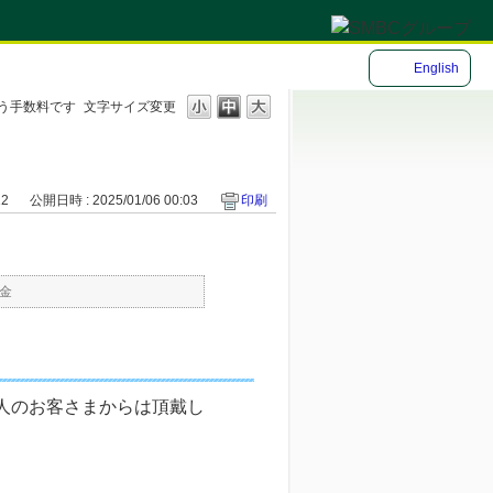
English
う手数料です
文字サイズ変更
12
公開日時 : 2025/01/06 00:03
印刷
金
人のお客さまからは頂戴し