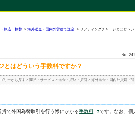
金・振込・振替
>
海外送金・国内外貨建て送金
>
リフティングチャージとはどうい
No : 24
ジとはどういう手数料ですか？
ゴリーから探す
>
商品・サービス
>
送金・振込・振替
>
海外送金・国内外貨建て送
通貨で外国為替取引を行う際にかかる
手数料
です。なお、個