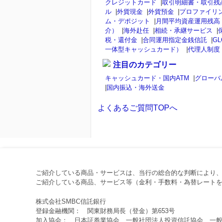
クレジットカード
|
取引明細書・取引残
ル
|
外貨現金
|
外貨預金
|
プロファイリ
ム・デポジット
|
月間平均資産運用残高
介）
|
海外赴任
|
相続・承継サービス
|
税・還付金
|
合同運用指定金銭信託
|
GL
一体型キャッシュカード）
|
代理人制度
注目のカテゴリー
キャッシュカード・国内ATM
|
グローバ
|
国内振込・海外送金
よくあるご質問TOPへ
ご紹介している商品・サービスは、当行の総合的な判断により
ご紹介している商品、サービス等（金利・手数料・為替レートを
株式会社SMBC信託銀行
登録金融機関： 関東財務局長（登金）第653号
加入協会： 日本証券業協会、一般社団法人投資信託協会、一