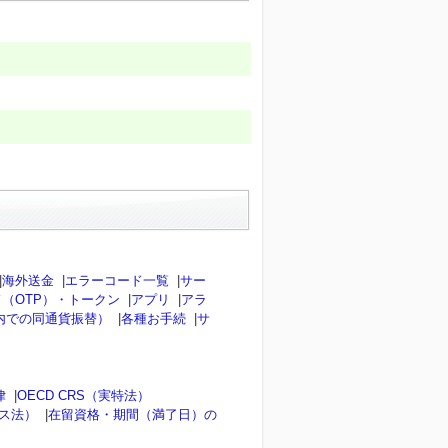
|
海外送金
|
エラーコード一覧
|
サー
（OTP）・トークン
|
アプリ
|
アラ
内での同通貨振替）
|
各種お手続
|
サ
律
|
OECD CRS（実特法）
ンス法）
|
在留資格・期間（満了日）の