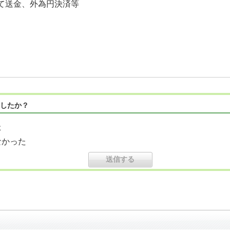
て送金、外為円決済等
したか？
た
なかった