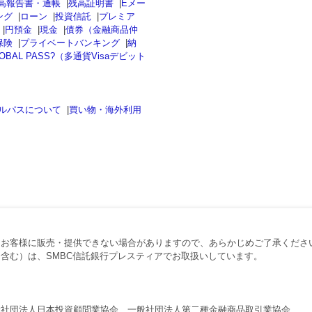
高報告書・通帳
|
残高証明書
|
Eメー
ング
|
ローン
|
投資信託
|
プレミア
|
円預金
|
現金
|
債券（金融商品仲
保険
|
プライベートバンキング
|
納
OBAL PASS?（多通貨Visaデビット
ルパスについて
|
買い物・海外利用
、お客様に販売・提供できない場合がありますので、あらかじめご了承くださ
含む）は、SMBC信託銀行プレスティアでお取扱いしています。
般社団法人日本投資顧問業協会、一般社団法人第二種金融商品取引業協会