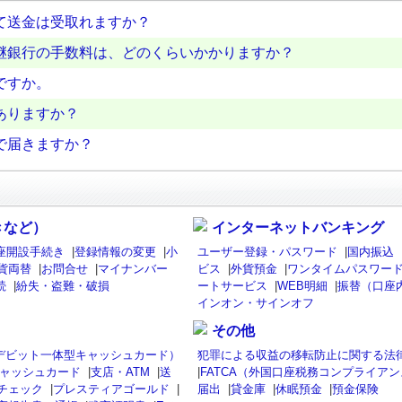
て送金は受取れますか？
継銀行の手数料は、どのくらいかかりますか？
ですか。
ありますか？
で届きますか？
きなど）
インターネットバンキング
座開設手続き
|
登録情報の変更
|
小
ユーザー登録・パスワード
|
国内振込
貨両替
|
お問合せ
|
マイナンバー
ビス
|
外貨預金
|
ワンタイムパスワード
続
|
紛失・盗難・破損
ートサービス
|
WEB明細
|
振替（口座
インオン・サインオフ
その他
isaデビット一体型キャッシュカード）
犯罪による収益の移転防止に関する法
ャッシュカード
|
支店・ATM
|
送
|
FATCA（外国口座税務コンプライア
チェック
|
プレスティアゴールド
|
届出
|
貸金庫
|
休眠預金
|
預金保険