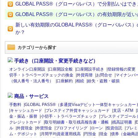
GLOBAL PASS®（グローバルパス）で分割払いはで
GLOBAL PASS®（グローバルパス）の有効期限が
新しい有効期限のGLOBAL PASS®（グローバルパス）
か？
カテゴリーから探す
手続き（口座開設・変更手続きなど）
オンライン口座開設
|
口座開設全般
|
口座開設手続き
|
登録情報の変更
切手・トラベラーズチェックの換金
|
外貨両替
|
お問合せ
|
マイナンバ
（個人番号・法人番号）
|
口座解約
|
相続
|
紛失・盗難・破損
商品・サービス
手数料
|
GLOBAL PASS®（多通貨Visaデビット一体型キャッシュカー
|
キャッシュカード
|
プレスティア外貨キャッシュカード
|
支店・ATM
|
金・振込・振替
|
小切手・トラベラーズチェック
|
プレスティアゴール
クレジットカード
|
取引明細書・取引残高報告書・通帳
|
残高証明書
|
ル
|
外貨現金
|
外貨預金
|
プロファイリング
|
ローン
|
投資信託
|
プレミ
ム・デポジット
|
月間平均資産運用残高
|
円預金
|
現金
|
債券（金融商