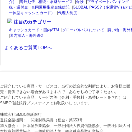
介）
|
海外赴任
|
相続・承継サービス
|
保険
|
プライベートバンキング
税・還付金
|
合同運用指定金銭信託
|
GLOBAL PASS?（多通貨Visaデ
一体型キャッシュカード）
|
代理人制度
注目のカテゴリー
キャッシュカード・国内ATM
|
グローバルパスについて
|
買い物・海外
|
国内振込・海外送金
よくあるご質問TOPへ
ご紹介している商品・サービスは、当行の総合的な判断により、お客様に販
売・提供できない場合がありますので、あらかじめご了承ください。
ご紹介している商品、サービス等（金利・手数料・為替レートを含む）は、
SMBC信託銀行プレスティアでお取扱いしています。
株式会社SMBC信託銀行
登録金融機関： 関東財務局長（登金）第653号
加入協会： 日本証券業協会、一般社団法人投資信託協会、一般社団法人日
本投資顧問業協会、一般社団法人第二種金融商品取引業協会