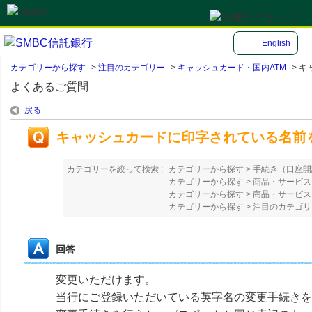
English
カテゴリーから探す
>
注目のカテゴリー
>
キャッシュカード・国内ATM
>
キ
よくあるご質問
戻る
キャッシュカードに印字されている名前
カテゴリーを絞って検索 :
カテゴリーから探す
>
手続き（口座開
カテゴリーから探す
>
商品・サービス
カテゴリーから探す
>
商品・サービス
カテゴリーから探す
>
注目のカテゴリ
回答
変更いただけます。
当行にご登録いただいている英字名の変更手続きを