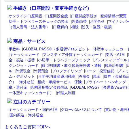
手続き（口座開設・変更手続きなど）
オンライン口座開設
|
口座開設全般
|
口座開設手続き
|
登録情報の変更
切手・トラベラーズチェックの換金
|
外貨両替
|
お問合せ
|
マイナンバ
（個人番号・法人番号）
|
口座解約
|
相続
|
紛失・盗難・破損
商品・サービス
手数料
|
GLOBAL PASS®（多通貨Visaデビット一体型キャッシュカー
|
キャッシュカード
|
プレスティア外貨キャッシュカード
|
支店・ATM
|
金・振込・振替
|
小切手・トラベラーズチェック
|
プレスティアゴール
クレジットカード
|
取引明細書・取引残高報告書・通帳
|
残高証明書
|
ル
|
外貨現金
|
外貨預金
|
プロファイリング
|
ローン
|
投資信託
|
プレミ
ム・デポジット
|
月間平均資産運用残高
|
円預金
|
現金
|
債券（金融商
介）
|
海外赴任
|
相続・承継サービス
|
保険
|
プライベートバンキング
税・還付金
|
合同運用指定金銭信託
|
GLOBAL PASS?（多通貨Visaデ
一体型キャッシュカード）
|
代理人制度
注目のカテゴリー
キャッシュカード・国内ATM
|
グローバルパスについて
|
買い物・海外
|
国内振込・海外送金
よくあるご質問TOPへ