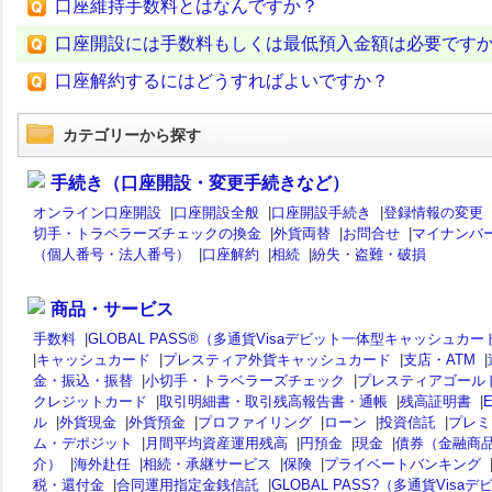
口座維持手数料とはなんですか？
口座開設には手数料もしくは最低預入金額は必要です
口座解約するにはどうすればよいですか？
カテゴリーから探す
手続き（口座開設・変更手続きなど）
オンライン口座開設
|
口座開設全般
|
口座開設手続き
|
登録情報の変更
切手・トラベラーズチェックの換金
|
外貨両替
|
お問合せ
|
マイナンバ
（個人番号・法人番号）
|
口座解約
|
相続
|
紛失・盗難・破損
商品・サービス
手数料
|
GLOBAL PASS®（多通貨Visaデビット一体型キャッシュカー
|
キャッシュカード
|
プレスティア外貨キャッシュカード
|
支店・ATM
|
金・振込・振替
|
小切手・トラベラーズチェック
|
プレスティアゴール
クレジットカード
|
取引明細書・取引残高報告書・通帳
|
残高証明書
|
ル
|
外貨現金
|
外貨預金
|
プロファイリング
|
ローン
|
投資信託
|
プレミ
ム・デポジット
|
月間平均資産運用残高
|
円預金
|
現金
|
債券（金融商
介）
|
海外赴任
|
相続・承継サービス
|
保険
|
プライベートバンキング
税・還付金
|
合同運用指定金銭信託
|
GLOBAL PASS?（多通貨Visaデ