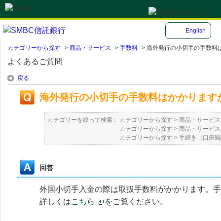
English
カテゴリーから探す
>
商品・サービス
>
手数料
>
海外発行の小切手の手数料
よくあるご質問
戻る
海外発行の小切手の手数料はかかります
カテゴリーを絞って検索 :
カテゴリーから探す
>
商品・サービス
カテゴリーから探す
>
商品・サービス
カテゴリーから探す
>
手続き（口座開
回答
外国小切手入金の際は取扱手数料がかかります。手
詳しくは
こちら
をご覧ください。