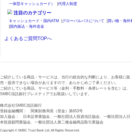
一体型キャッシュカード）
|
代理人制度
注目のカテゴリー
キャッシュカード・国内ATM
|
グローバルパスについて
|
買い物・海外
|
国内振込・海外送金
よくあるご質問TOPへ
ご紹介している商品・サービスは、当行の総合的な判断により、お客様に販
売・提供できない場合がありますので、あらかじめご了承ください。
ご紹介している商品、サービス等（金利・手数料・為替レートを含む）は、
SMBC信託銀行プレスティアでお取扱いしています。
株式会社SMBC信託銀行
登録金融機関： 関東財務局長（登金）第653号
加入協会： 日本証券業協会、一般社団法人投資信託協会、一般社団法人日
本投資顧問業協会、一般社団法人第二種金融商品取引業協会
Copyright © SMBC Trust Bank Ltd. All Rights Reserved.