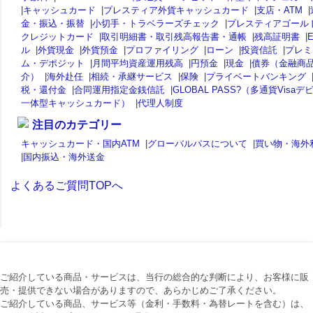
|
キャッシュカード
|
プレスティア外貨キャッシュカード
|
支店・ATM
|
金・振込・振替
|
小切手・トラベラーズチェック
|
プレスティアゴール
クレジットカード
|
取引明細書・取引残高報告書・通帳
|
残高証明書
|
ル
|
外貨現金
|
外貨預金
|
プロファイリング
|
ローン
|
投資信託
|
プレミ
ム・デポジット
|
月間平均資産運用残高
|
円預金
|
現金
|
債券（金融商
介）
|
海外赴任
|
相続・承継サービス
|
保険
|
プライベートバンキング
税・還付金
|
合同運用指定金銭信託
|
GLOBAL PASS?（多通貨Visaデ
一体型キャッシュカード）
|
代理人制度
注目のカテゴリー
キャッシュカード・国内ATM
|
グローバルパスについて
|
買い物・海外
|
国内振込・海外送金
よくあるご質問TOPへ
ご紹介している商品・サービスは、当行の総合的な判断により、お客様に販
売・提供できない場合がありますので、あらかじめご了承ください。
ご紹介している商品、サービス等（金利・手数料・為替レートを含む）は、