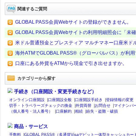
関連するご質問
GLOBAL PASS会員Webサイトの登録ができません。
GLOBAL PASS会員Webサイトの利用明細照会に
米ドル普通預金とプレスティア マルチマネー口座米ド
海外ATMでGLOBAL PASS®（グローバルパス）が利
口座にある外貨をATMから現金で引き出せますか。
カテゴリーから探す
手続き（口座開設・変更手続きなど）
オンライン口座開設
|
口座開設全般
|
口座開設手続き
|
登録情報の変更
切手・トラベラーズチェックの換金
|
外貨両替
|
お問合せ
|
マイナンバ
（個人番号・法人番号）
|
口座解約
|
相続
|
紛失・盗難・破損
商品・サービス
手数料
|
GLOBAL PASS®（多通貨Visaデビット一体型キャッシュカー