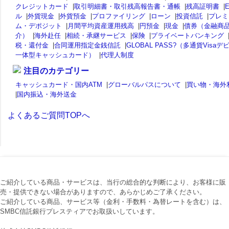
クレジットカード
|
取引明細書・取引残高報告書・通帳
|
残高証明書
|
ル
|
外貨現金
|
外貨預金
|
プロファイリング
|
ローン
|
投資信託
|
プレミ
ム・デポジット
|
月間平均資産運用残高
|
円預金
|
現金
|
債券（金融商
介）
|
海外赴任
|
相続・承継サービス
|
保険
|
プライベートバンキング
税・還付金
|
合同運用指定金銭信託
|
GLOBAL PASS?（多通貨Visaデ
一体型キャッシュカード）
|
代理人制度
注目のカテゴリー
キャッシュカード・国内ATM
|
グローバルパスについて
|
買い物・海外
|
国内振込・海外送金
よくあるご質問TOPへ
ご紹介している商品・サービスは、当行の総合的な判断により、お客様に販
売・提供できない場合がありますので、あらかじめご了承ください。
ご紹介している商品、サービス等（金利・手数料・為替レートを含む）は、
SMBC信託銀行プレスティアでお取扱いしています。