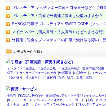
プレスティア マルチマネー口座の口座番号はどこで確
プレスティアの口座で外貨建て送金は受取れますか？
SMBC信託銀行プレスティアのSWIFT CODE（スウ
マイナンバー（個人番号・法人番号）はどのような時
外貨建て送金をプレスティアの口座で受け取る際の、
カテゴリーから探す
手続き（口座開設・変更手続きなど）
オンライン口座開設
|
口座開設全般
|
口座開設手続き
|
登録情報の変更
切手・トラベラーズチェックの換金
|
外貨両替
|
お問合せ
|
マイナンバ
（個人番号・法人番号）
|
口座解約
|
相続
|
紛失・盗難・破損
商品・サービス
手数料
|
GLOBAL PASS®（多通貨Visaデビット一体型キャッシュカー
|
キャッシュカード
|
プレスティア外貨キャッシュカード
|
支店・ATM
|
金・振込・振替
|
小切手・トラベラーズチェック
|
プレスティアゴール