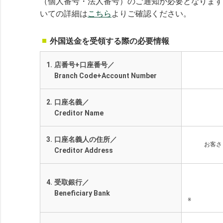
（個人番号・法人番号）のご通知が必要となります
いての詳細は
こちら
よりご確認ください。
外国送金を受領する際の必要情報
1.
店番号+口座番号／
Branch Code+Account Number
2.
口座名義／
Creditor Name
3.
口座名義人の住所／
お客さ
Creditor Address
4.
受取銀行／
Beneficiary Bank
※