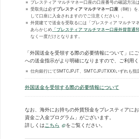
※
プレスティア マルチマネー口座の口座番号の確認方法
※
受取先は必ず
プレスティア マルチマネー口座
（8桁）
して口座に入金されますのでご注意ください）。
※
外貨建てで送金を受取るには「プレスティア マルチマ
あらかじめ
「プレスティア マルチマネー口座外貨普通
なく一度だけとなります。
「外国送金を受領する際の必要情報について」にご
への送金指示がより明確になりますので、ご利用く
※
仕向銀行にてSMTCJPJT、SMTCJPJTXXXいず
外国送金を受領する際の必要情報について
なお、海外にお持ちの外貨預金をプレスティアにお
資金ご入金プログラム」がございます。
詳しくは
こちら
をご覧ください。