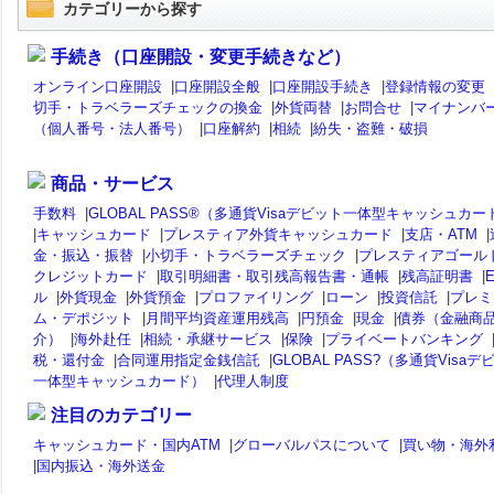
カテゴリーから探す
手続き（口座開設・変更手続きなど）
オンライン口座開設
|
口座開設全般
|
口座開設手続き
|
登録情報の変更
切手・トラベラーズチェックの換金
|
外貨両替
|
お問合せ
|
マイナンバ
（個人番号・法人番号）
|
口座解約
|
相続
|
紛失・盗難・破損
商品・サービス
手数料
|
GLOBAL PASS®（多通貨Visaデビット一体型キャッシュカー
|
キャッシュカード
|
プレスティア外貨キャッシュカード
|
支店・ATM
|
金・振込・振替
|
小切手・トラベラーズチェック
|
プレスティアゴール
クレジットカード
|
取引明細書・取引残高報告書・通帳
|
残高証明書
|
ル
|
外貨現金
|
外貨預金
|
プロファイリング
|
ローン
|
投資信託
|
プレミ
ム・デポジット
|
月間平均資産運用残高
|
円預金
|
現金
|
債券（金融商
介）
|
海外赴任
|
相続・承継サービス
|
保険
|
プライベートバンキング
税・還付金
|
合同運用指定金銭信託
|
GLOBAL PASS?（多通貨Visaデ
一体型キャッシュカード）
|
代理人制度
注目のカテゴリー
キャッシュカード・国内ATM
|
グローバルパスについて
|
買い物・海外
|
国内振込・海外送金