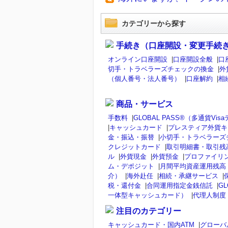
カテゴリーから探す
手続き（口座開設・変更手続
オンライン口座開設
|
口座開設全般
|
口
切手・トラベラーズチェックの換金
|
外
（個人番号・法人番号）
|
口座解約
|
相
商品・サービス
手数料
|
GLOBAL PASS®（多通貨V
|
キャッシュカード
|
プレスティア外貨キ
金・振込・振替
|
小切手・トラベラーズ
クレジットカード
|
取引明細書・取引残
ル
|
外貨現金
|
外貨預金
|
プロファイリ
ム・デポジット
|
月間平均資産運用残高
介）
|
海外赴任
|
相続・承継サービス
|
税・還付金
|
合同運用指定金銭信託
|
GL
一体型キャッシュカード）
|
代理人制度
注目のカテゴリー
キャッシュカード・国内ATM
|
グローバ