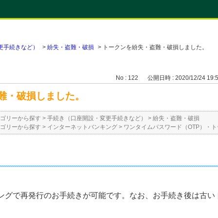
更手続きなど）
>
紛失・盗難・破損
>
トークンを紛失・盗難・破損しました。
No : 122
公開日時 : 2020/12/24 19:
難・破損しました。
ゴリーから探す
>
手続き（口座開設・変更手続きなど）
>
紛失・盗難・破損
ゴリーから探す
>
インターネットバンキング
>
ワンタイムパスワード（OTP）・ト
ングで再発行のお手続きが可能です。なお、お手続き後は古い