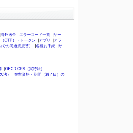
|
海外送金
|
エラーコード一覧
|
サー
（OTP）・トークン
|
アプリ
|
アラ
内での同通貨振替）
|
各種お手続
|
サ
律
|
OECD CRS（実特法）
ンス法）
|
在留資格・期間（満了日）の