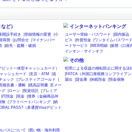
きなど）
インターネットバンキング
座開設手続き
|
登録情報の変更
|
小
ユーザー登録・パスワード
|
国内振込
貨両替
|
お問合せ
|
マイナンバー
ビス
|
外貨預金
|
ワンタイムパスワード
続
|
紛失・盗難・破損
ートサービス
|
WEB明細
|
振替（口座
インオン・サインオフ
その他
isaデビット一体型キャッシュカード）
犯罪による収益の移転防止に関する法
ャッシュカード
|
支店・ATM
|
送
|
FATCA（外国口座税務コンプライア
チェック
|
プレスティアゴールド
|
届出
|
貸金庫
|
休眠預金
|
預金保険
高報告書・通帳
|
残高証明書
|
Eメー
ング
|
ローン
|
投資信託
|
プレミア
|
円預金
|
現金
|
債券（金融商品仲
保険
|
プライベートバンキング
|
納
OBAL PASS?（多通貨Visaデビット
ルパスについて
|
買い物・海外利用