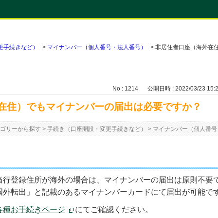
更手続きなど）
>
マイナンバー（個人番号・法人番号）
>
非居住者口座（海外在
No : 1214
公開日時 : 2022/03/23 15:
在住）でもマイナンバーの届出は必要ですか？
ゴリーから探す
>
手続き（口座開設・変更手続きなど）
>
マイナンバー（個人番号
当行登録住所が海外の場合は、マイナンバーの届出は原則不要
国外転出」と記載のあるマイナンバーカードにて届出が可能で
各種お手続きページ
にてご確認ください。