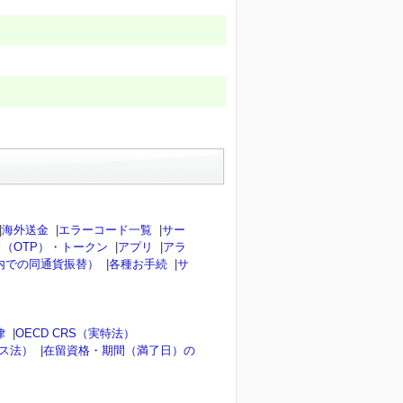
|
海外送金
|
エラーコード一覧
|
サー
（OTP）・トークン
|
アプリ
|
アラ
内での同通貨振替）
|
各種お手続
|
サ
律
|
OECD CRS（実特法）
ンス法）
|
在留資格・期間（満了日）の