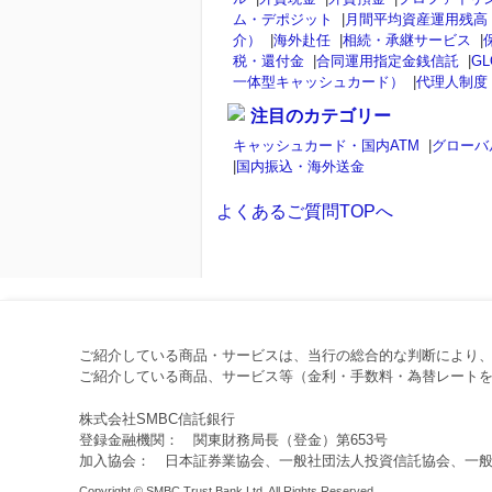
ム・デポジット
|
月間平均資産運用残高
介）
|
海外赴任
|
相続・承継サービス
|
税・還付金
|
合同運用指定金銭信託
|
GL
一体型キャッシュカード）
|
代理人制度
注目のカテゴリー
キャッシュカード・国内ATM
|
グローバ
|
国内振込・海外送金
よくあるご質問TOPへ
ご紹介している商品・サービスは、当行の総合的な判断により
ご紹介している商品、サービス等（金利・手数料・為替レートを
株式会社SMBC信託銀行
登録金融機関： 関東財務局長（登金）第653号
加入協会： 日本証券業協会、一般社団法人投資信託協会、一
Copyright © SMBC Trust Bank Ltd. All Rights Reserved.