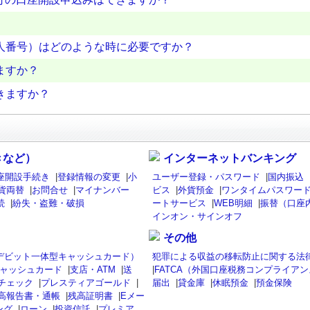
人番号）はどのような時に必要ですか？
ますか？
きますか？
きなど）
インターネットバンキング
座開設手続き
|
登録情報の変更
|
小
ユーザー登録・パスワード
|
国内振込
貨両替
|
お問合せ
|
マイナンバー
ビス
|
外貨預金
|
ワンタイムパスワード
続
|
紛失・盗難・破損
ートサービス
|
WEB明細
|
振替（口座
インオン・サインオフ
その他
isaデビット一体型キャッシュカード）
犯罪による収益の移転防止に関する法
ャッシュカード
|
支店・ATM
|
送
|
FATCA（外国口座税務コンプライア
チェック
|
プレスティアゴールド
|
届出
|
貸金庫
|
休眠預金
|
預金保険
高報告書・通帳
|
残高証明書
|
Eメー
ング
|
ローン
|
投資信託
|
プレミア