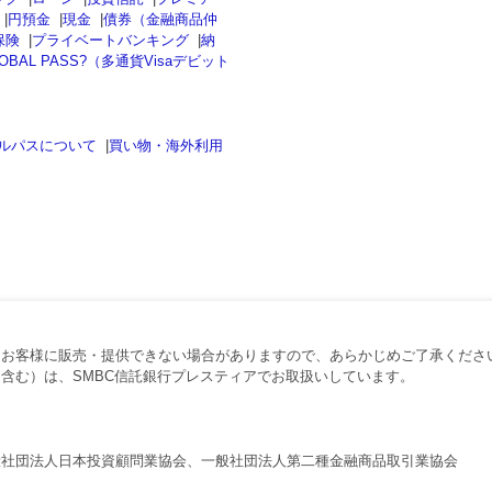
|
円預金
|
現金
|
債券（金融商品仲
保険
|
プライベートバンキング
|
納
OBAL PASS?（多通貨Visaデビット
ルパスについて
|
買い物・海外利用
、お客様に販売・提供できない場合がありますので、あらかじめご了承くださ
含む）は、SMBC信託銀行プレスティアでお取扱いしています。
般社団法人日本投資顧問業協会、一般社団法人第二種金融商品取引業協会