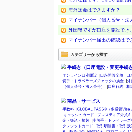
海外送金はできますか？
マイナンバー（個人番号・法
外国籍ですが口座を開設でき
マイナンバー届出の確認はで
カテゴリーから探す
手続き（口座開設・変更手続
オンライン口座開設
|
口座開設全般
|
口
切手・トラベラーズチェックの換金
|
外
（個人番号・法人番号）
|
口座解約
|
相
商品・サービス
手数料
|
GLOBAL PASS®（多通貨V
|
キャッシュカード
|
プレスティア外貨キ
金・振込・振替
|
小切手・トラベラーズ
クレジットカード
|
取引明細書・取引残
ル
|
外貨現金
|
外貨預金
|
プロファイリ