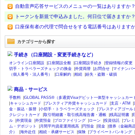
自動音声応答サービスのメニューの一覧はありますか
トークンを新規で申込みました。何日位で届きますか
口座保有者の代理で問合せをする電話番号はあります
カテゴリーから探す
手続き（口座開設・変更手続きなど）
オンライン口座開設
|
口座開設全般
|
口座開設手続き
|
登録情報の変更
切手・トラベラーズチェックの換金
|
外貨両替
|
お問合せ
|
マイナンバ
（個人番号・法人番号）
|
口座解約
|
相続
|
紛失・盗難・破損
商品・サービス
手数料
|
GLOBAL PASS®（多通貨Visaデビット一体型キャッシュカー
|
キャッシュカード
|
プレスティア外貨キャッシュカード
|
支店・ATM
|
金・振込・振替
|
小切手・トラベラーズチェック
|
プレスティアゴール
クレジットカード
|
取引明細書・取引残高報告書・通帳
|
残高証明書
|
ル
|
外貨現金
|
外貨預金
|
プロファイリング
|
ローン
|
投資信託
|
プレミ
ム・デポジット
|
月間平均資産運用残高
|
円預金
|
現金
|
債券（金融商
介）
|
海外赴任
|
相続・承継サービス
|
保険
|
プライベートバンキング