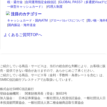
税・還付金
|
合同運用指定金銭信託
|
GLOBAL PASS?（多通貨Visaデ
一体型キャッシュカード）
|
代理人制度
注目のカテゴリー
キャッシュカード・国内ATM
|
グローバルパスについて
|
買い物・海外
|
国内振込・海外送金
よくあるご質問TOPへ
ご紹介している商品・サービスは、当行の総合的な判断により、お客様に販
売・提供できない場合がありますので、あらかじめご了承ください。
ご紹介している商品、サービス等（金利・手数料・為替レートを含む）は、
SMBC信託銀行プレスティアでお取扱いしています。
株式会社SMBC信託銀行
登録金融機関： 関東財務局長（登金）第653号
加入協会： 日本証券業協会、一般社団法人投資信託協会、一般社団法人日
本投資顧問業協会、一般社団法人第二種金融商品取引業協会