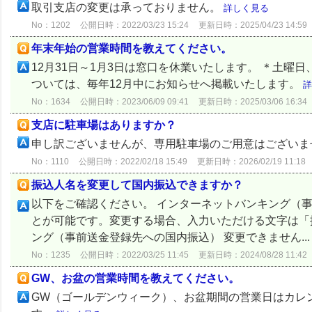
取引支店の変更は承っておりません。
詳しく見る
No：1202
公開日時：2022/03/23 15:24
更新日時：2025/04/23 14:59
年末年始の営業時間を教えてください。
12月31日～1月3日は窓口を休業いたします。 ＊土曜
ついては、毎年12月中にお知らせへ掲載いたします。
詳
No：1634
公開日時：2023/06/09 09:41
更新日時：2025/03/06 16:34
支店に駐車場はありますか？
申し訳ございませんが、専用駐車場のご用意はござい
No：1110
公開日時：2022/02/18 15:49
更新日時：2026/02/19 11:18
振込人名を変更して国内振込できますか？
以下をご確認ください。 インターネットバンキング（
とが可能です。変更する場合、入力いただける文字は「
ング（事前送金登録先への国内振込） 変更できません..
No：1235
公開日時：2022/03/25 11:45
更新日時：2024/08/28 11:42
GW、お盆の営業時間を教えてください。
GW（ゴールデンウィーク）、お盆期間の営業日はカレ