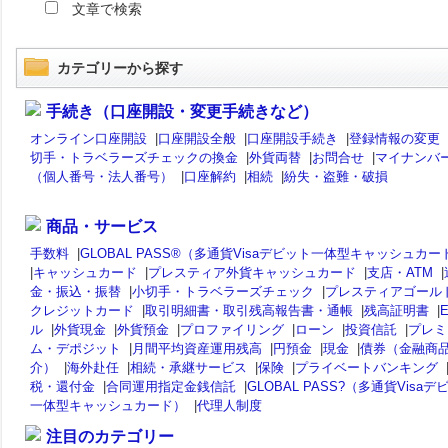
文章で検索
カテゴリーから探す
手続き（口座開設・変更手続きなど）
オンライン口座開設
|
口座開設全般
|
口座開設手続き
|
登録情報の変更
切手・トラベラーズチェックの換金
|
外貨両替
|
お問合せ
|
マイナンバ
（個人番号・法人番号）
|
口座解約
|
相続
|
紛失・盗難・破損
商品・サービス
手数料
|
GLOBAL PASS®（多通貨Visaデビット一体型キャッシュカー
|
キャッシュカード
|
プレスティア外貨キャッシュカード
|
支店・ATM
|
金・振込・振替
|
小切手・トラベラーズチェック
|
プレスティアゴール
クレジットカード
|
取引明細書・取引残高報告書・通帳
|
残高証明書
|
ル
|
外貨現金
|
外貨預金
|
プロファイリング
|
ローン
|
投資信託
|
プレミ
ム・デポジット
|
月間平均資産運用残高
|
円預金
|
現金
|
債券（金融商
介）
|
海外赴任
|
相続・承継サービス
|
保険
|
プライベートバンキング
税・還付金
|
合同運用指定金銭信託
|
GLOBAL PASS?（多通貨Visaデ
一体型キャッシュカード）
|
代理人制度
注目のカテゴリー