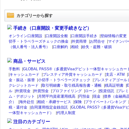
カテゴリーから探す
手続き（口座開設・変更手続きなど）
オンライン口座開設
|
口座開設全般
|
口座開設手続き
|
登録情報の変更
切手・トラベラーズチェックの換金
|
外貨両替
|
お問合せ
|
マイナンバ
（個人番号・法人番号）
|
口座解約
|
相続
|
紛失・盗難・破損
商品・サービス
手数料
|
GLOBAL PASS®（多通貨Visaデビット一体型キャッシュカー
|
キャッシュカード
|
プレスティア外貨キャッシュカード
|
支店・ATM
|
金・振込・振替
|
小切手・トラベラーズチェック
|
プレスティアゴール
クレジットカード
|
取引明細書・取引残高報告書・通帳
|
残高証明書
|
ル
|
外貨現金
|
外貨預金
|
プロファイリング
|
ローン
|
投資信託
|
プレミ
ム・デポジット
|
月間平均資産運用残高
|
円預金
|
現金
|
債券（金融商
介）
|
海外赴任
|
相続・承継サービス
|
保険
|
プライベートバンキング
税・還付金
|
合同運用指定金銭信託
|
GLOBAL PASS?（多通貨Visaデ
一体型キャッシュカード）
|
代理人制度
注目のカテゴリー