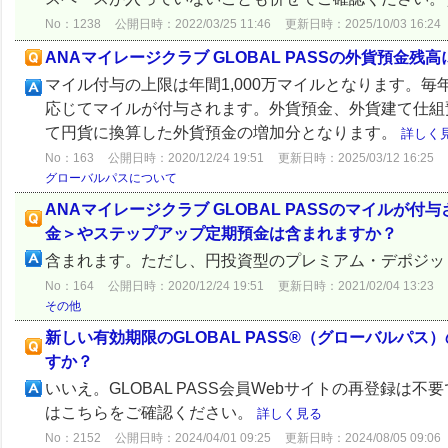
No：1238
公開日時：2022/03/25 11:46
更新日時：2025/10/03 16:24
ANAマイレージクラブ GLOBAL PASSの外貨預金
マイル付与の上限は年間1,000万マイルとなります。
応じてマイルが付与されます。外貨預金、外貨建て仕組
て円貨に換算した外貨預金の増加分となります。
詳しく
No：163
公開日時：2020/12/24 19:51
更新日時：2025/03/12 16:25
グローバルパスについて
ANAマイレージクラブ GLOBAL PASSのマイル
金＞やステップアップ定期預金は含まれますか？
含まれます。ただし、円投資型のプレミアム・デポジッ
No：164
公開日時：2020/12/24 19:51
更新日時：2021/02/04 13:23
その他
新しい有効期限のGLOBAL PASS®（グローバルパス）
すか？
いいえ。GLOBAL PASS会員Webサイトの再登録
はこちらをご確認ください。
詳しく見る
No：2152
公開日時：2024/04/01 09:25
更新日時：2024/08/05 09:06