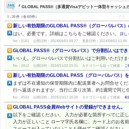
『 GLOBAL PASS®（多通貨Visaデビット一体型キャッシュ
1 - 20 件（全105件）
戻る
新しい有効期限のGLOBAL PASS®（グローバル
はい、必要です。詳細はこちらをご確認ください。
詳し
No：2161
公開日時：2024/04/01 09:27
更新日時：2024/08/02 11:46
GLOBAL PASS®（グローバルパス）で分割払いはで
いいえ。グローバルパスで分割払いはご利用いただけ
No：2812
公開日時：2024/11/22 15:31
カテゴリーを絞って検索：
ご
新しい有効期限のGLOBAL PASS（グローバルパス
まずは不在通知の保管期限内に配送業者へお問合せくだ
行へ返送されますが、当行に戻り次第、約1週間で同じ
No：4533
公開日時：2025/10/17 16:28
カテゴリーを絞って検索：
有
GLOBAL PASS会員Webサイトの登録ができません。
以下をご確認ください。 入力が必要な箇所すべてに正
入力が正しいこと ローマ字氏名欄に、カード上のお名
スペースが入っていないことも併せてご確認ください。） 