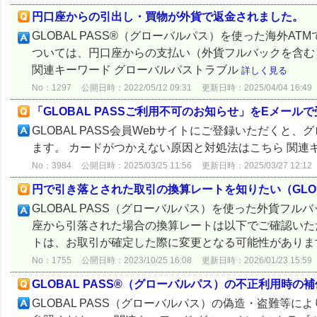
円口座からの引出し・買物が外貨で返金されました。
GLOBAL PASS®（グローバルパス）を使った海外
ついては、円口座からの支払い（外貨フルバックを含む
関連キーワード グローバルパストラブル
詳しく見る
No：1297
公開日時：2022/05/12 09:31
更新日時：2025/04/04 16:49
「GLOBAL PASSご利用不可のお知らせ」をEメール
GLOBAL PASS会員Webサイトにご登録いただく
ます。 カードがつかえない原因と対処法はこちら 関連
No：3984
公開日時：2025/03/25 11:56
更新日時：2025/03/27 12:12
円で引き落とされた取引の換算レートを知りたい（GLOBA
GLOBAL PASS（グローバルパス）を使った外貨フ
座から引落された場合の換算レートは以下でご確認いた
トは、お取引が確定した際に変更となる可能性があります。 G
No：1755
公開日時：2023/10/25 16:08
更新日時：2026/01/23 15:59
GLOBAL PASS®（グローバルパス）の不正利用時の
GLOBAL PASS（グローバルパス）の偽造・盗難等