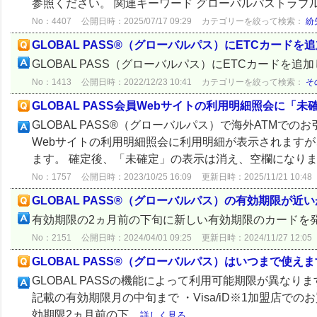
参照ください。 関連キーワード グローバルパストラブ
No：4407
公開日時：2025/07/17 09:29
カテゴリーを絞って検索：
紛
GLOBAL PASS®（グローバルパス）にETCカード
GLOBAL PASS（グローバルパス）にETCカードを
No：1413
公開日時：2022/12/23 10:41
カテゴリーを絞って検索：
そ
GLOBAL PASS会員Webサイトの利用明細照会に
GLOBAL PASS®（グローバルパス）で海外ATMでのお引
Webサイトの利用明細照会に利用明細が表示されます
ます。 確定後、「未確定」の表示は消え、空欄になります。
No：1757
公開日時：2023/10/25 16:09
更新日時：2025/11/21 10:48
GLOBAL PASS®（グローバルパス）の有効期限が
有効期限の2ヵ月前の下旬に新しい有効期限のカードを
No：2151
公開日時：2024/04/01 09:25
更新日時：2024/11/27 12:05
GLOBAL PASS®（グローバルパス）はいつまで使え
GLOBAL PASSの機能によって利用可能期限が異なります
記載の有効期限月の中旬まで ・Visa/iD※1加盟店で
効期限2ヵ月前の下...
詳しく見る