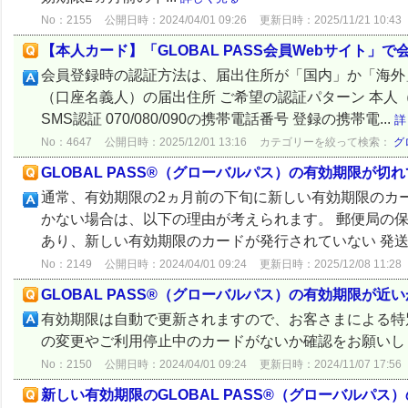
No：2155
公開日時：2024/04/01 09:26
更新日時：2025/11/21 10:43
【本人カード】「GLOBAL PASS会員Webサイト
会員登録時の認証方法は、届出住所が「国内」か「海外
（口座名義人）の届出住所 ご希望の認証パターン 本人
SMS認証 070/080/090の携帯電話番号 登録の携帯電...
詳
No：4647
公開日時：2025/12/01 13:16
カテゴリーを絞って検索：
グ
GLOBAL PASS®（グローバルパス）の有効期限が
通常、有効期限の2ヵ月前の下旬に新しい有効期限のカ
かない場合は、以下の理由が考えられます。 郵便局の保
あり、新しい有効期限のカードが発行されていない 発送状
No：2149
公開日時：2024/04/01 09:24
更新日時：2025/12/08 11:28
GLOBAL PASS®（グローバルパス）の有効期限が
有効期限は自動で更新されますので、お客さまによる特
の変更やご利用停止中のカードがないか確認をお願いし
No：2150
公開日時：2024/04/01 09:24
更新日時：2024/11/07 17:56
新しい有効期限のGLOBAL PASS®（グローバルパ