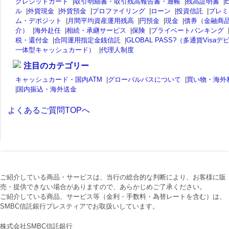
クレジットカード
|
取引明細書・取引残高報告書・通帳
|
残高証明書
|
ル
|
外貨現金
|
外貨預金
|
プロファイリング
|
ローン
|
投資信託
|
プレミ
ム・デポジット
|
月間平均資産運用残高
|
円預金
|
現金
|
債券（金融商
介）
|
海外赴任
|
相続・承継サービス
|
保険
|
プライベートバンキング
税・還付金
|
合同運用指定金銭信託
|
GLOBAL PASS?（多通貨Visaデ
一体型キャッシュカード）
|
代理人制度
注目のカテゴリー
キャッシュカード・国内ATM
|
グローバルパスについて
|
買い物・海外
|
国内振込・海外送金
よくあるご質問TOPへ
ご紹介している商品・サービスは、当行の総合的な判断により、お客様に販
売・提供できない場合がありますので、あらかじめご了承ください。
ご紹介している商品、サービス等（金利・手数料・為替レートを含む）は、
SMBC信託銀行プレスティアでお取扱いしています。
株式会社SMBC信託銀行