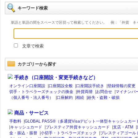
キーワード検索
単語と単語の間をスペースで区切って検索してください。 例：「外貨 キ
文章で検索
カテゴリーから探す
手続き（口座開設・変更手続きなど）
オンライン口座開設
|
口座開設全般
|
口座開設手続き
|
登録情報の変更
切手・トラベラーズチェックの換金
|
外貨両替
|
お問合せ
|
マイナンバ
（個人番号・法人番号）
|
口座解約
|
相続
|
紛失・盗難・破損
商品・サービス
手数料
|
GLOBAL PASS®（多通貨Visaデビット一体型キャッシュカー
|
キャッシュカード
|
プレスティア外貨キャッシュカード
|
支店・ATM
|
金・振込・振替
|
小切手・トラベラーズチェック
|
プレスティアゴール