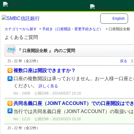
English
カテゴリーから探す
>
手続き（口座開設・変更手続きなど）
>
口座開設全般
よくあるご質問
『 口座開設全般 』 内のご質問
21 - 22 件（全22件）
戻る
2
複数口座は開設できますか？
口座の複数開設は承っておりません。お一人様一口座と
ください。
詳しく見る
No：2408
公開日時：2024/05/27 10:10
共同名義口座（JOINT ACCOUNT）での口座開設はで
当行では共同名義口座（JOINT ACCOUNT）の取扱
No：1215
公開日時：2022/03/23 15:26
21 - 22 件（全22件）